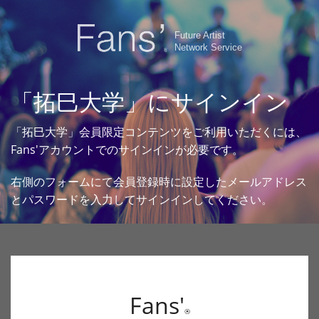
Future Artist
Network Service
「拓巳大学」にサインイン
「拓巳大学」会員限定コンテンツをご利用いただくには、
Fans'アカウントでのサインインが必要です。
右側のフォームにて会員登録時に設定したメールアドレス
とパスワードを入力してサインインしてください。
Fans'
®