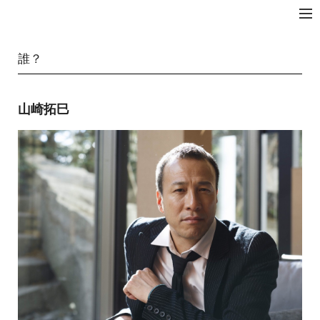
拓☆JAPAN
誰？
山崎拓巳