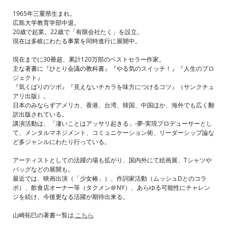
1965年三重県生まれ。
広島大学教育学部中退。
20歳で起業。22歳で「有限会社たく」を設立。
現在は多岐にわたる事業を同時進行に展開中。
現在までに30冊超、累計120万部のベストセラー作家。
主な著書に『ひとり会議の教科書』『やる気のスイッチ！』『人生のプロ
ジェクト』
『気くばりのツボ』『見えないチカラを味方につけるコツ』（サンクチュ
アリ出版）。
日本のみならずアメリカ、香港、台湾、韓国、中国ほか、海外でも広く翻
訳出版されている。
講演活動は、「凄いことはアッサリ起きる」-夢-実現プロデューサーとし
て、メンタルマネジメント、コミュニケーション術、リーダーシップ論な
ど多ジャンルにわたり行っている。
アーティストとしての活躍の場も拡がり、国内外にて絵画展、Tシャツや
バッグなどの展開も。
最近では、映画出演（「少女椿」）、作詞家活動（ムッシュDとのコラ
ボ）、飲食店オーナー等（タクメン＠NY）、あらゆる可能性にチャレン
ジを続け、今後更なる活躍が期待出来る。
山崎拓巳の著書一覧は
こちら