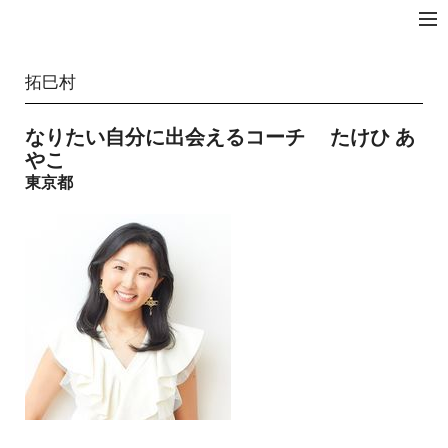
拓☆JAPAN
拓巳村
なりたい自分に出会えるコーチ たけひ あ
やこ
東京都