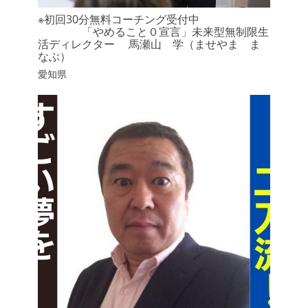
※初回30分無料コーチング受付中
「やめること０宣言」未来型無制限生
活ディレクター 馬瀬山 学（ませやま ま
なぶ）
愛知県