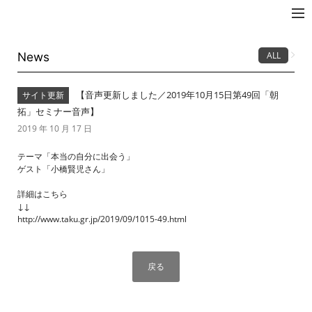
拓☆JAPAN
News
ALL
【音声更新しました／2019年10月15日第49回「朝
サイト更新
拓」セミナー音声】
2019 年 10 月 17 日
テーマ「本当の自分に出会う」
ゲスト「小橋賢児さん」
詳細はこちら
↓↓
http://www.taku.gr.jp/2019/09/1015-49.html
戻る