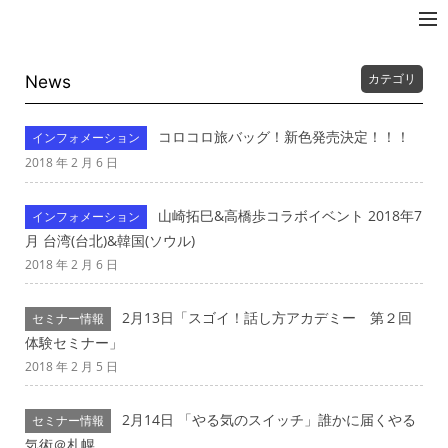
拓☆JAPAN
カテゴリ
News
コロコロ旅バッグ！新色発売決定！！！
インフォメーション
2018 年 2 月 6 日
山崎拓巳&高橋歩コラボイベント 2018年7
インフォメーション
月 台湾(台北)&韓国(ソウル)
2018 年 2 月 6 日
2月13日「スゴイ！話し方アカデミー 第２回
セミナー情報
体験セミナー」
2018 年 2 月 5 日
2月14日 「やる気のスイッチ」誰かに届くやる
セミナー情報
気術＠札幌