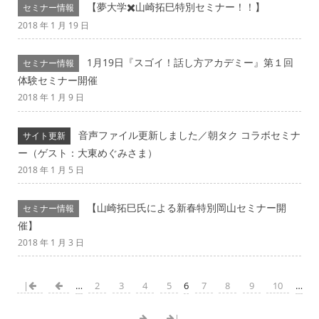
【夢大学✖️山崎拓巳特別セミナー！！】
セミナー情報
2018 年 1 月 19 日
1月19日『スゴイ！話し方アカデミー』第１回
セミナー情報
体験セミナー開催
2018 年 1 月 9 日
音声ファイル更新しました／朝タク コラボセミナ
サイト更新
ー（ゲスト：大東めぐみさま）
2018 年 1 月 5 日
【山崎拓巳氏による新春特別岡山セミナー開
セミナー情報
催】
2018 年 1 月 3 日
|
…
2
3
4
5
6
7
8
9
10
…
|